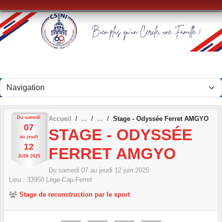
Panneau de gestion des cookies
Du
samedi
Accueil
Stage - Odyssée Ferret AMGYO
07
STAGE - ODYSSÉE
au
jeudi
12
FERRET AMGYO
JUIN
2025
Du
samedi
07
au
jeudi
12
juin
2025
Lieu :
33950
Lège-Cap-Ferret
Stage de reconstruction par le sport