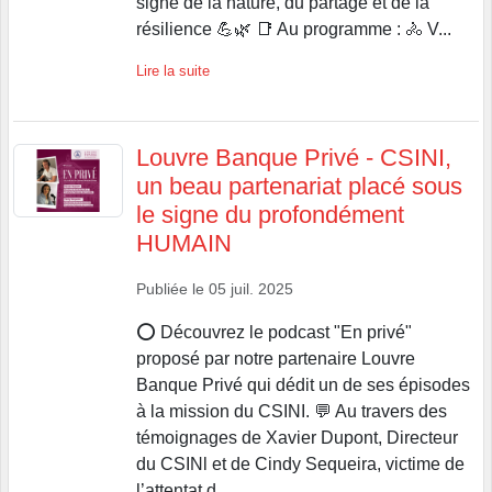
signe de la nature, du partage et de la
résilience 💪🌿 📑 Au programme : 🚴 V...
Lire la suite
Louvre Banque Privé - CSINI,
un beau partenariat placé sous
le signe du profondément
HUMAIN
Publiée le
05 juil. 2025
⭕️ Découvrez le podcast "En privé"
proposé par notre partenaire Louvre
Banque Privé qui dédit un de ses épisodes
à la mission du CSINI. 💬 Au travers des
témoignages de Xavier Dupont, Directeur
du CSINl et de Cindy Sequeira, victime de
l’attentat d...