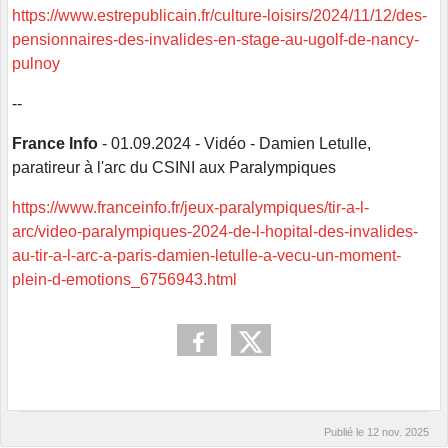
https://www.estrepublicain.fr/culture-loisirs/2024/11/12/des-
pensionnaires-des-invalides-en-stage-au-ugolf-de-nancy-
pulnoy
--
France Info
- 01.09.2024 - Vidéo - Damien Letulle,
paratireur à l'arc du CSINI aux Paralympiques
https://www.franceinfo.fr/jeux-paralympiques/tir-a-l-
arc/video-paralympiques-2024-de-l-hopital-des-invalides-
au-tir-a-l-arc-a-paris-damien-letulle-a-vecu-un-moment-
plein-d-emotions_6756943.html
Publié le
12 nov. 2025