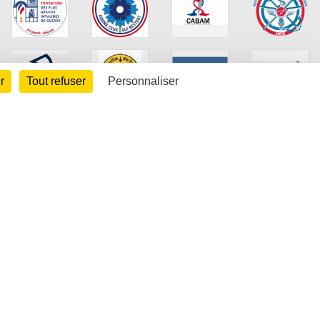
r
Tout refuser
Personnaliser
arte cookies
Gestion des cookies
s légales
Signaler un contenu inapproprié