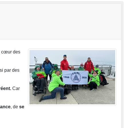
u cœur des
si par des
réent.
Car
iance
, de
se