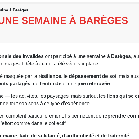
aine à Barèges
UNE SEMAINE À BARÈGES
ionale des Invalides
ont participé à une semaine à
Barèges
, a
en images
, fidèle à ce qui a été vécu sur place.
été marquée par la
résilience
, le
dépassement de soi
, mais aus
nts partagés
, de
l’entraide
et une
joie retrouvée.
ne
— les activités, les paysages, mais surtout
les liens qui se c
nne tout son sens à ce type d’expérience.
en comptent particulièrement. Ils permettent de
reprendre conf
’effort comme dans le collectif.
aine, faite de solidarité, d’authenticité et de fraternité
.