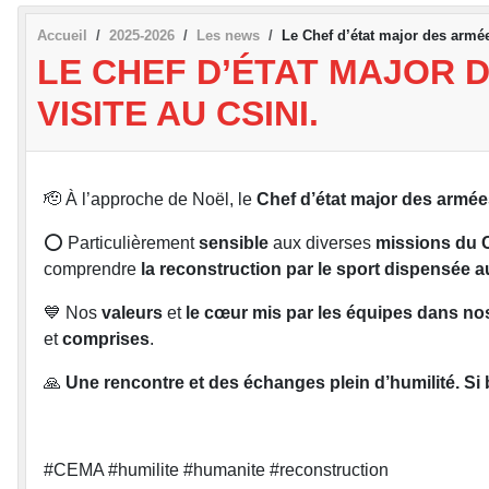
Accueil
2025-2026
Les news
Le Chef d’état major des armée
LE CHEF D’ÉTAT MAJOR 
VISITE AU CSINI.
🫡 À l’approche de Noël, le
Chef d’état major des armé
⭕️ Particulièrement
sensible
aux diverses
missions du 
comprendre
la reconstruction par le sport dispensée au
💙 Nos
valeurs
et
le cœur mis par les équipes dans n
et
comprises
.
🙏
Une rencontre et des échanges plein d’humilité. Si
#CEMA #humilite #humanite #reconstruction