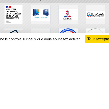
nne le contrôle sur ceux que vous souhaitez activer
Tout accepte
Ch