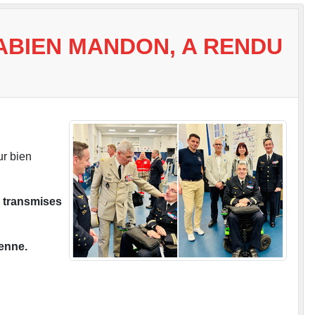
ABIEN MANDON, A RENDU
ur bien
n
transmises
ienne.