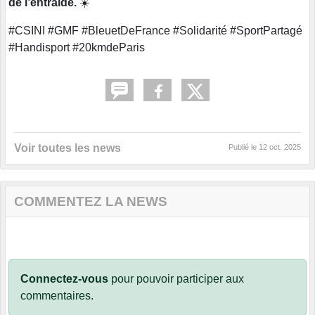
de l’entraide.
☀️
#CSINI #GMF #BleuetDeFrance #Solidarité #SportPartagé
#Handisport #20kmdeParis
Voir toutes les news
Publié le
12 oct. 2025
COMMENTEZ LA NEWS
Connectez-vous
pour pouvoir participer aux
commentaires.