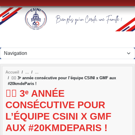
Panneau de gestion des cookies
Accueil
🏃‍♂️ 3ᵉ année consécutive pour l’équipe CSINI x GMF aux
#20kmdeParis !
🏃‍♂️ 3ᵉ ANNÉE
CONSÉCUTIVE POUR
L’ÉQUIPE CSINI X GMF
AUX #20KMDEPARIS !