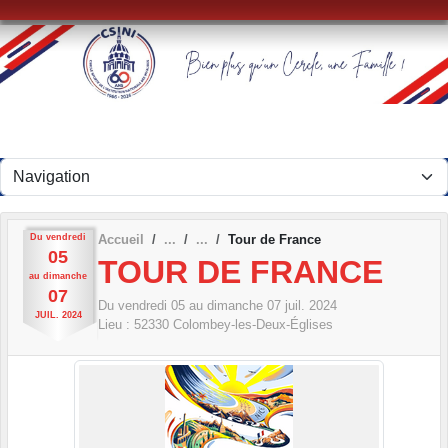
Panneau de gestion des cookies
Du
vendredi
Accueil
Tour de France
05
TOUR DE FRANCE
au
dimanche
07
Du
vendredi
05
au
dimanche
07
juil.
2024
JUIL.
2024
Lieu :
52330
Colombey-les-Deux-Églises