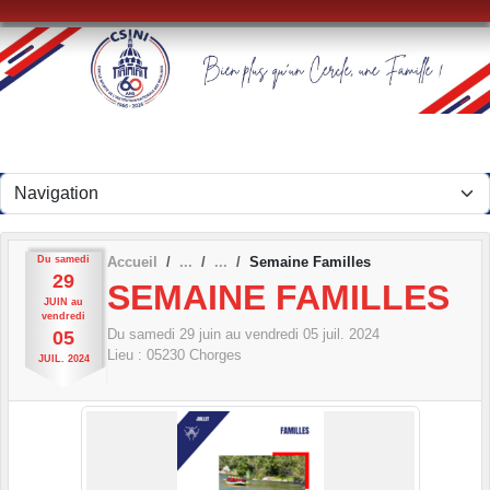
Panneau de gestion des cookies
Du
samedi
Accueil
Semaine Familles
29
SEMAINE FAMILLES
JUIN
au
vendredi
Du
samedi
29
juin
au
vendredi
05
juil.
2024
05
Lieu :
05230
Chorges
JUIL.
2024